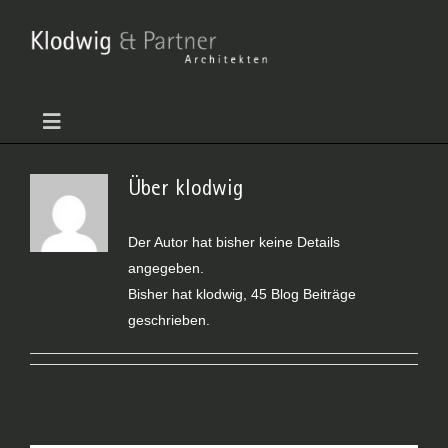
Zum
Inhalt
springen
Toggle
Navigation
Home
Über
klodwig
Profil
Der Autor hat bisher keine Details
angegeben.
Bisher hat klodwig, 45 Blog Beiträge
Projekte
geschrieben.
Gewerbe und Wohnen
Gesamtwerk
Öffentlichkeit
Projekte
Auszeichnungen