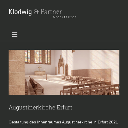
Zum
Inhalt
springen
Augustinerkirche Erfurt
Toggle
Kirche
Projekte
Navigation
Home
Profil
Projekte
Augustinerkirche Erfurt
Gesamtwerk
Gestaltung des Innenraumes Augustinerkirche in Erfurt 2021 ​
Auszeichnungen